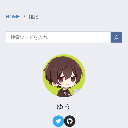
HOME
雑記
検
索
ゆう