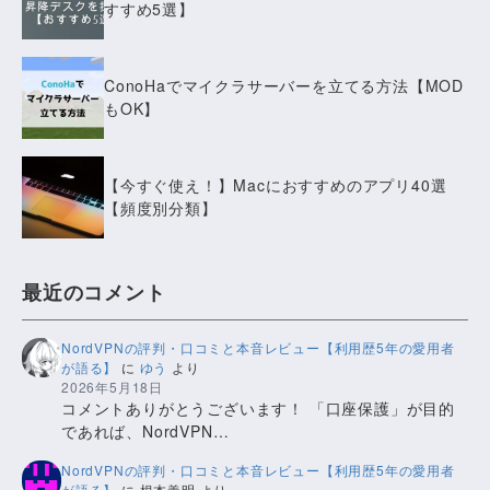
すすめ5選】
ConoHaでマイクラサーバーを立てる方法【MOD
もOK】
【今すぐ使え！】Macにおすすめのアプリ40選
【頻度別分類】
最近のコメント
NordVPNの評判・口コミと本音レビュー【利用歴5年の愛用者
が語る】
に
ゆう
より
2026年5月18日
コメントありがとうございます！ 「口座保護」が目的
であれば、NordVPN…
NordVPNの評判・口コミと本音レビュー【利用歴5年の愛用者
が語る】
に
根本義明
より