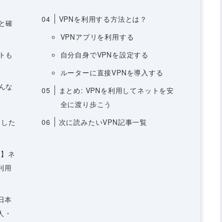
04
VPNを利用する方法とは？
と確
VPNアプリを利用する
トも
自分自身でVPNを設定する
ルーターに直接VPNを導入する
んな
05
まとめ: VPNを利用してネットを安
全に渡り歩こう
用した
06
次に読みたいVPN記事一覧
など】ネ
利用
ら日本
人・