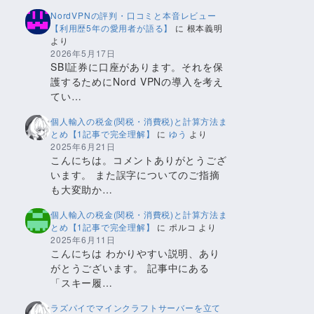
NordVPNの評判・口コミと本音レビュー
【利用歴5年の愛用者が語る】
に
根本義明
より
2026年5月17日
SBI証券に口座があります。それを保
護するためにNord VPNの導入を考え
てい…
個人輸入の税金(関税・消費税)と計算方法ま
とめ【1記事で完全理解】
に
ゆう
より
2025年6月21日
こんにちは。コメントありがとうござ
います。 また誤字についてのご指摘
も大変助か…
個人輸入の税金(関税・消費税)と計算方法ま
とめ【1記事で完全理解】
に
ポルコ
より
2025年6月11日
こんにちは わかりやすい説明、あり
がとうございます。 記事中にある
「スキー履…
ラズパイでマインクラフトサーバーを立て