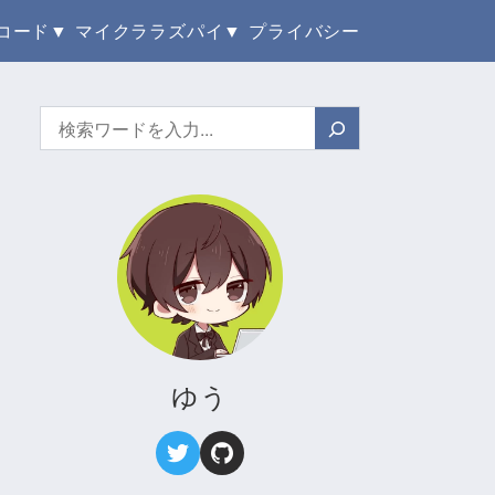
コード
マイクラ
ラズパイ
プライバシー
検
索
ゆう